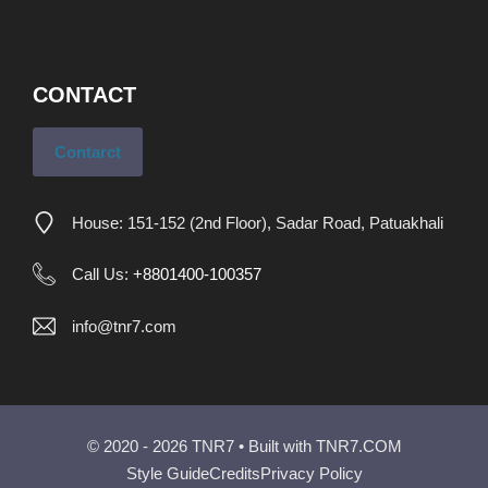
CONTACT
Contarct
House: 151-152 (2nd Floor), Sadar Road, Patuakhali
Call Us:
+8801400-100357
info@tnr7.com
© 2020 - 2026 TNR7 • Built with
TNR7.COM
Style Guide
Credits
Privacy Policy