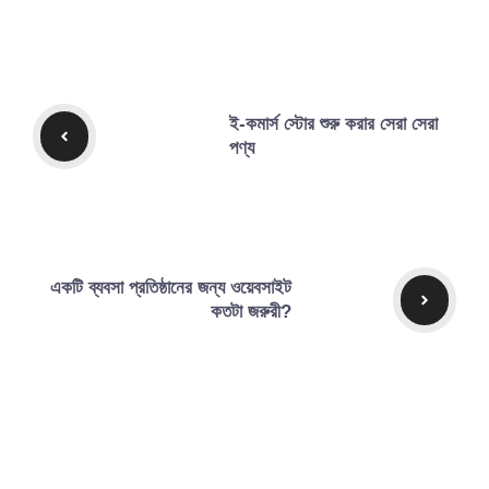
ই-কমার্স স্টোর শুরু করার সেরা সেরা
পণ্য
একটি ব্যবসা প্রতিষ্ঠানের জন্য ওয়েবসাইট
কতটা জরুরী?