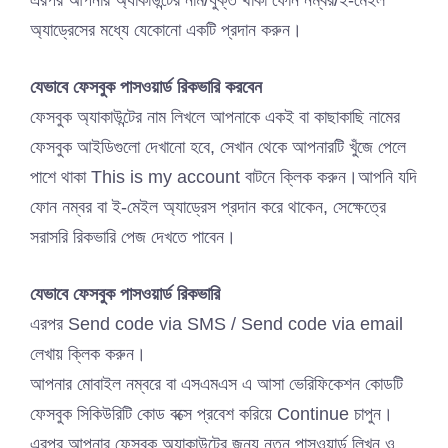
এরপর আপনার অ্যাকাউন্টের নাম/যুক্ত থাকা ফোন নম্বর/ই-মেইল
অ্যাড্রেসের মধ্যে যেকোনো একটি প্রদান করুন।
যেভাবে ফেসবুক পাসওয়ার্ড রিকভারি করবেন
ফেসবুক অ্যাকাউন্টের নাম লিখলে আপনাকে একই বা কাছাকাছি নামের
ফেসবুক আইডিগুলো দেখানো হবে, সেখান থেকে আপনারটি খুঁজে পেলে
পাশে থাকা This is my account বাটনে ক্লিক করুন।আপনি যদি
ফোন নম্বর বা ই-মেইল অ্যাড্রেস প্রদান করে থাকেন, সেক্ষেত্রে
সরাসরি রিকভারি পেজ দেখতে পাবেন।
যেভাবে ফেসবুক পাসওয়ার্ড রিকভারি
এরপর Send code via SMS / Send code via email
লেখায় ক্লিক করুন।
আপনার মোবাইল নম্বরে বা এসএমএস এ আসা ভেরিফিকেশন কোডটি
ফেসবুক সিকিউরিটি কোড বক্সে প্রবেশ করিয়ে Continue চাপুন।
এরপর আপনার ফেসবুক অ্যাকাউন্টের জন্য নতুন পাসওয়ার্ড লিখুন ও