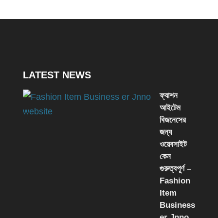
LATEST NEWS
ফ্যাশন
আইটেম
বিজনেসের
জন্য
ওয়েবসাইট
কেন
গুরুত্বপূর্ণ –
Fashion
Item
Business
er Jnno