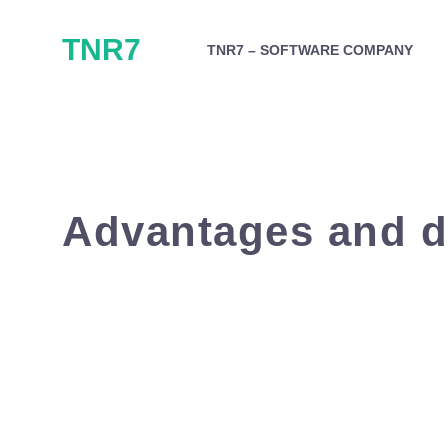
Skip
TNR7
to
TNR7 – SOFTWARE COMPANY
content
Advantages and d