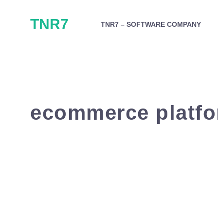
Skip
TNR7
to
TNR7 – SOFTWARE COMPANY
content
ecommerce platf