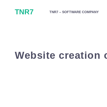
Skip
TNR7
to
TNR7 – SOFTWARE COMPANY
content
Website creation 