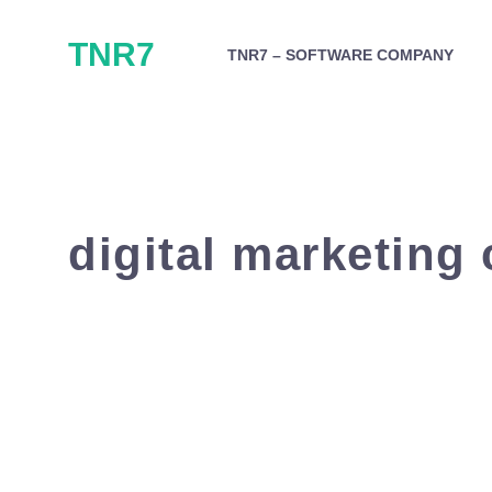
Skip
TNR7
to
TNR7 – SOFTWARE COMPANY
content
digital marketin