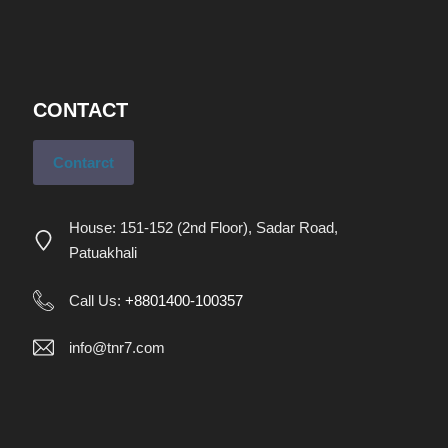
CONTACT
Contarct
House: 151-152 (2nd Floor), Sadar Road,
Patuakhali
Call Us:
+8801400-100357
info@tnr7.com